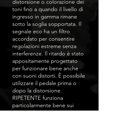
distorsione o colorazione dei
toni fino a quando il livello di
ingresso in gamma rimane
sotto la soglia sopportata. Il
segnale eco ha un filtro
accordato per consentire
regolazioni estreme senza
interferenze. Il ritardo è stato
appositamente progettato
per funzionare bene anche
con suoni distorti. È possibile
utilizzare il pedale prima o
dopo la distorsione.
RIPETENTE funziona
particolarmente bene sui
suoni puliti in cui i requisiti
sono meno rigorosi,
soprattutto in termini di
larghezza di banda di eco e di