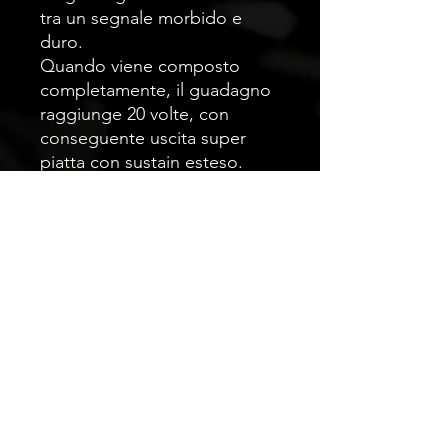
tra un segnale morbido e
duro.
Quando viene composto
completamente, il guadagno
raggiunge 20 volte, con
conseguente uscita super
piatta con sustain esteso.
OC-BOX può utilizzare sia
una combinazione LED/LDR
personalizzata, sia un opto
accoppiatore. Tuttavia
vengono garantisce
prestazioni costanti.
Complessivamente viene
garantito il FLAT del segnale
in entrata, è possibile
intervenite per customizzare il
segnale armonico se si