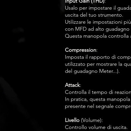
Input Gain (THD)
:
Usalo per impostare il guada
uscita del tuo strumento.
Utilizzare le impostazioni pi
con MFD ad alto guadagno 
Questa manopola controlla a
Compression
:
Imposta il rapporto di comp
utilizzato per mostrare la qu
del guadagno Meter...).
Attack
:
Controlla il tempo di reazi
In pratica, questa manopola c
presente nel segnale compr
Livello
(Volume):
Controllo volume di uscita.