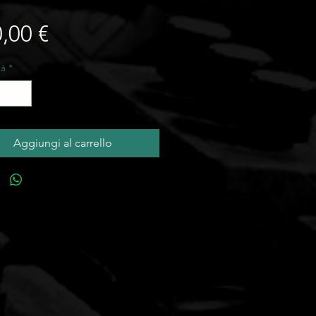
Prezzo
,00 €
tà
*
Aggiungi al carrello