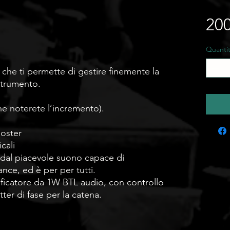
200
Quanti
 che ti permette di gestire finemente la
strumento.
e noterete l’incremento).
ooster
cali
 dal piacevole suono capace di
nce, ed è per per tutti.
plificatore da 1W BTL audio, con controllo
er di fase per la catena.